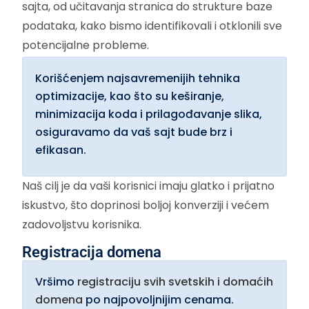
sajta, od učitavanja stranica do strukture baze
podataka, kako bismo identifikovali i otklonili sve
potencijalne probleme.
Korišćenjem najsavremenijih tehnika
optimizacije, kao što su keširanje,
minimizacija koda i prilagođavanje slika,
osiguravamo da vaš sajt bude brz i
efikasan.
Naš cilj je da vaši korisnici imaju glatko i prijatno
iskustvo, što doprinosi boljoj konverziji i većem
zadovoljstvu korisnika.
Registracija domena
Vršimo
registraciju svih svetskih i domaćih
domena
po najpovoljnijim cenama.