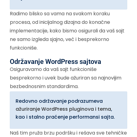
Radimo blisko sa vama na svakom koraku
procesa, od inicijalnog dizajna do konačne
implementacije, kako bismo osigurali da vaš sajt
ne samo izgleda sjajno, već i besprekorno
funkcioniše.
Održavanje WordPress sajtova
Osiguravamo da vaš sajt funkcioniše
besprekorno i uvek bude ažuriran sa najnovijim
bezbednosnim standardima.
Redovno održavanje podrazumeva
ažuriranje WordPress pluginova i tema
,
kao i stalno praćenje performansi sajta.
Naš tim pruža brzu podršku i rešava sve tehničke