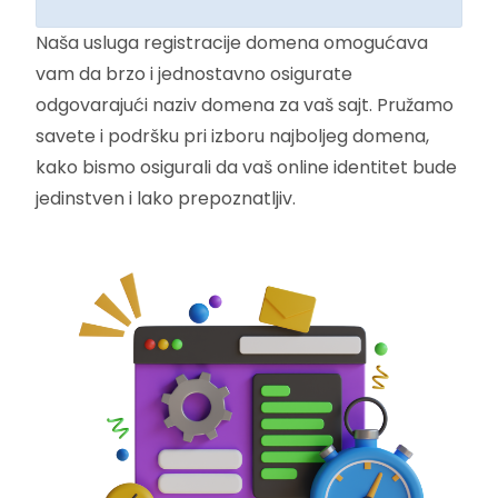
Naša usluga registracije domena omogućava
vam da brzo i jednostavno osigurate
odgovarajući naziv domena za vaš sajt. Pružamo
savete i podršku pri izboru najboljeg domena,
kako bismo osigurali da vaš online identitet bude
jedinstven i lako prepoznatljiv.